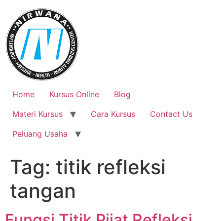
Skip
to
content
Home
Kursus Online
Blog
Materi Kursus
Cara Kursus
Contact Us
Peluang Usaha
Tag:
titik refleksi
tangan
Fungsi Titik Pijat Refleksi