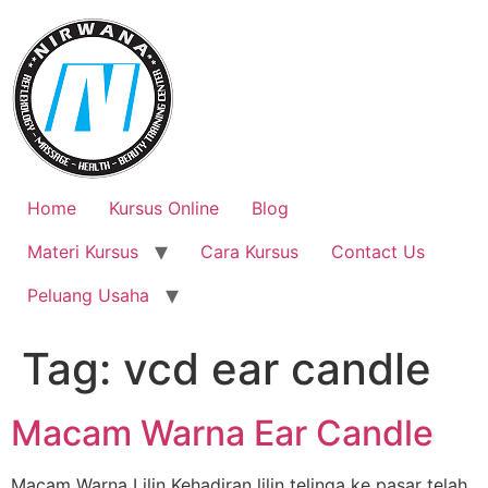
Skip
to
content
Home
Kursus Online
Blog
Materi Kursus
Cara Kursus
Contact Us
Peluang Usaha
Tag:
vcd ear candle
Macam Warna Ear Candle
Macam Warna Lilin Kehadiran lilin telinga ke pasar telah