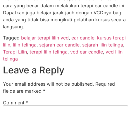
cara yang benar dalam melakukan terapi ear candle ini.
Dapatkan juga belajar jarak jauh dengan VCDnya bagi
anda yang tidak bisa mengikuti pelatihan kursus secara
langsung.
Tagged
belajar terapi lilin vcd
,
ear candle
,
kursus terapi
lilin
,
lilin telinga
,
sejarah ear candle
,
sejarah lilin telinga
,
Terapi Lilin
,
terapi lilin telinga
,
vcd ear candle
,
vcd lilin
telinga
Leave a Reply
Your email address will not be published.
Required
fields are marked
*
Comment
*