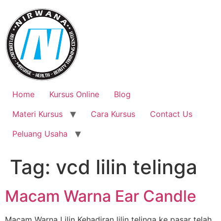
Skip
to
content
Home
Kursus Online
Blog
Materi Kursus
Cara Kursus
Contact Us
Peluang Usaha
Tag:
vcd lilin telinga
Macam Warna Ear Candle
Macam Warna Lilin Kehadiran lilin telinga ke pasar telah