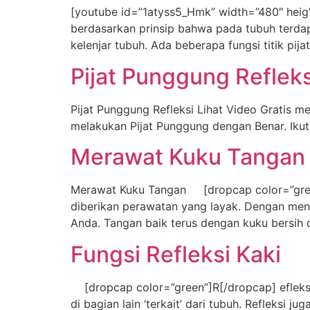
[youtube id=”1atyss5_Hmk” width=”480″ heig”3
berdasarkan prinsip bahwa pada tubuh terda
kelenjar tubuh. Ada beberapa fungsi titik pijat 
Pijat Punggung Refleks
Pijat Punggung Refleksi Lihat Video Gratis m
melakukan Pijat Punggung dengan Benar. Ikuti
Merawat Kuku Tangan
Merawat Kuku Tangan [dropcap color=”green”
diberikan perawatan yang layak. Dengan men
Anda. Tangan baik terus dengan kuku bersih d
Fungsi Refleksi Kaki
[dropcap color=”green”]R[/dropcap] efleks
di bagian lain ‘terkait’ dari tubuh. Reflek