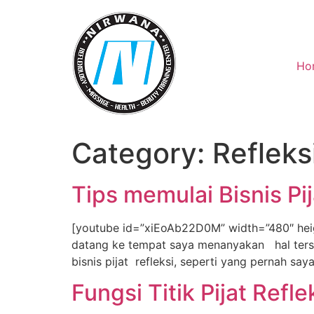
Skip
to
content
Ho
Category:
Refleks
Tips memulai Bisnis Pij
[youtube id=”xiEoAb22D0M” width=”480″ heig”3
datang ke tempat saya menanyakan hal terseb
bisnis pijat refleksi, seperti yang pernah sa
Fungsi Titik Pijat Refle