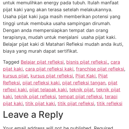
untuk memulihkan energy pada tubuh. Itulah manfaat
pijat kaki yang akan terasa setelah melakukannya.
Usaha pijat kaki juga masih memberikan potensi yang
tinggi untuk membuka usaha sampingan dirumah.
Dengan anda mempersiapkan tempat dan orang
terapisnya, mudah untuk menjalani usaha pijat kaki.
Belajar pijat kaki di Matahari Refleksi mudah anda ikuti,
biaya yang murah dapat sertifikat.
Tagged
Belajar pijat refleksi
,
bisnis pijat refleksi.
,
cara
pijat kaki
,
cara pijat refleksi kaki
,
franchise pijat refleksi
,
kursus pijat
,
kursus pijat refleksi
,
Pijat Kaki
,
Pijat
Refleksi
,
pijat refleksi kaki
,
pijat refleksi tangan
,
pijat
reflexi kaki
,
pijat telapak kaki
,
teknik pijat
,
teknik pijat
kaki
,
teknik pijat refleksi
,
tempat pijat refleksi
,
terapi
pijat kaki
,
titik pijat kaki
,
titik pijat refleksi
,
titik refleksi
Leave a Reply
Your email address will not be published.
Required