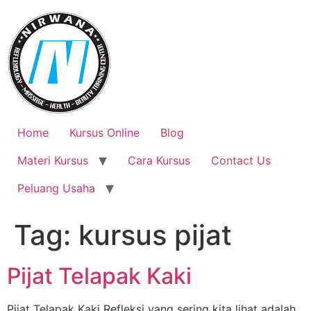
Skip
to
content
Home
Kursus Online
Blog
Materi Kursus
Cara Kursus
Contact Us
Peluang Usaha
Tag:
kursus pijat
Pijat Telapak Kaki
Pijat Telapak Kaki Refleksi yang sering kita lihat adalah