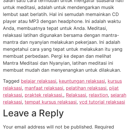
Salah satu cara termudah untuk mengatur suasana hati
untuk meditasi, adalah untuk mendengarkan musik
lembut saat berlatih. Hal ini semudah memainkan CD
player atau MP3 dengan headphone. Ini adalah waktu
Anda, membuatnya tepat untuk Anda. Meditasi,
relaksasi latihan digunakan bersama dengan mantra-
mantra dan nyanyian melakukan pekerjaan. Ini adalah
mengetahui cara yang tepat untuk melakukan itu yang
membuat perbedaan. Pergi ke depan dan melihat
Mantra Meditasi dan Nyanyian, latihan meditasi ini
membuat mudah dan menyenangkan untuk dilakukan.
Tagged
belajar relaksasi
,
keuntungan relaksasi
,
kursus
relaksasi
,
manfaat relaksasi
,
pelatihan relaksasi
,
pijat
relaksasi
,
praktek relaksasi.
,
Relaksasi
,
relaxtion
,
sejarah
relaksasi
,
tempat kursus relaksasi
,
vcd tutorial relaksasi
Leave a Reply
Your email address will not be published.
Required