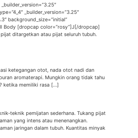
 _builder_version=”3.25″
ype=”4_4″ _builder_version=”3.25″
.3″ background_size=”initial”
ull Body [dropcap color=”rosy”]J[/dropcap]
jat ditargetkan atau pijat seluruh tubuh.
si ketegangan otot, nada otot nadi dan
mpuran aromaterapi. Mungkin orang tidak tahu
? ketika memiliki rasa […]
knik-teknik pemijatan sederhana. Tukang pijat
alaman yang intens atau menenangkan.
aman jaringan dalam tubuh. Kuantitas minyak