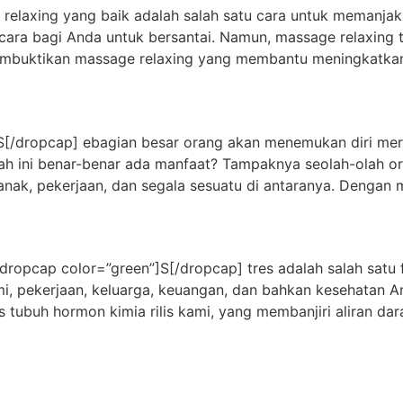
xing yang baik adalah salah satu cara untuk memanjakan
u cara bagi Anda untuk bersantai. Namun, massage relaxing t
 membuktikan massage relaxing yang membantu meningkatka
[/dropcap] ebagian besar orang akan menemukan diri mere
ah ini benar-benar ada manfaat? Tampaknya seolah-olah or
anak, pekerjaan, dan segala sesuatu di antaranya. Dengan 
[dropcap color=”green”]S[/dropcap] tres adalah salah sa
omi, pekerjaan, keluarga, keuangan, dan bahkan kesehatan
s tubuh hormon kimia rilis kami, yang membanjiri aliran da