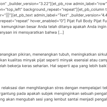
tion” _builder_version=”3.22″][et_pb_row admin_label=”row”
on=”top_left” background_repeat=”repeat”][et_pb_column t
|||”][et_pb_text admin_label=”Text” _builder_version=”4.4
epeat=”repeat” hover_enabled=”0″] Pijat Full Body Pijat F
kemungkinan besar Anda telah ditanya apakah Anda ingin pi
nyaan ini mensyaratkan bahwa […]
nangkan pikiran, menenangkan tubuh, meningkatkan sirkula
akan kualitas minyak pijat seperti minyak esensial atau ca
ah bekerja keras seharian. Hal seperti apa yang lebih baik
i relaksasi dan menghilangkan stres dengan mempelajari te
 tergantung pada apakah subjek menginginkan sebuah peng
ng akan mengubah sesi yang lembut santai menjadi pengal