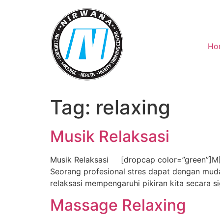
Skip
to
content
Ho
Tag:
relaxing
Musik Relaksasi
Musik Relaksasi [dropcap color=”green”]M[/dr
Seorang profesional stres dapat dengan muda
relaksasi mempengaruhi pikiran kita secara s
Massage Relaxing