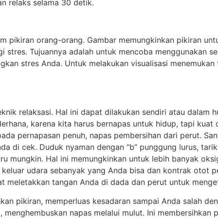
n relaks selama 30 detik.
m pikiran orang-orang. Gambar memungkinkan pikiran unt
i stres. Tujuannya adalah untuk mencoba menggunakan s
gkan stres Anda. Untuk melakukan visualisasi menemukan 
nik relaksasi. Hal ini dapat dilakukan sendiri atau dalam 
ederhana, karena kita harus bernapas untuk hidup, tapi kua
pada pernapasan penuh, napas pembersihan dari perut. San
da di cek. Duduk nyaman dengan “b” punggung lurus, tarik n
aru mungkin. Hal ini memungkinkan untuk lebih banyak oks
g keluar udara sebanyak yang Anda bisa dan kontrak otot p
at meletakkan tangan Anda di dada dan perut untuk menge
an pikiran, memperluas kesadaran sampai Anda salah denga
g, menghembuskan napas melalui mulut. Ini membersihkan p