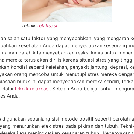
teknik
relaksasi
lah salah satu faktor yang menyebabkan, yang mengarah ke
n bahkan kesehatan Anda dapat menyebabkan seseorang men
ri aliran darah kita menyebabkan reaksi kimia untuk menen
a mereka terus akan dirilis karena situasi stres yang tingg
an kondisi seperti kelelahan, penyakit jantung, depresi, 
banyakan orang mencoba untuk menutupi stres mereka denga
iasaan buruk ini dapat menyebabkan mereka sendiri, terka
melalui
teknik relaksasi
. Setelah Anda belajar untuk mengur
es Anda.
s digunakan sepanjang sisi metode positif seperti berolahr
 yang menurunkan efek stres pada pikiran dan tubuh. Tekni
. Mereka juga meningkatkan kesadaran tubuh . Kebanyakan te