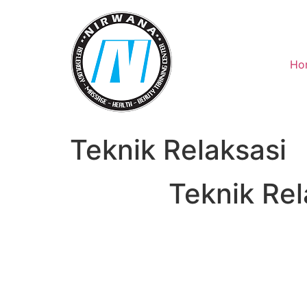
Skip
to
content
Ho
Teknik Relaksasi
Teknik Re