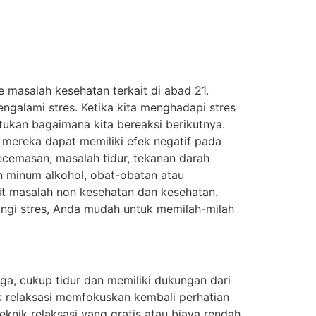
 masalah kesehatan terkait di abad 21.
galami stres. Ketika kita menghadapi stres
tukan bagaimana kita bereaksi berikutnya.
i mereka dapat memiliki efek negatif pada
kecemasan, masalah tidur, tekanan darah
n minum alkohol, obat-obatan atau
it masalah non kesehatan dan kesehatan.
angi stres, Anda mudah untuk memilah-milah
aga, cukup tidur dan memiliki dukungan dari
k relaksasi memfokuskan kembali perhatian
knik relaksasi yang gratis atau biaya rendah,