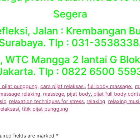
Segera
fleksi, Jalan : Krembangan B
Surabaya. Tlp : 031-3538338
, WTC Mangga 2 lantai G Blok
Jakarta. Tlp : 0822 6500 559
 pijat punggung
,
cara pijat relaksasi
,
full body massage.
,
m
massage relaxing
,
massege
,
pijat body
,
pijat full body cont
sic
,
relaxation techniques for stress
,
relaxing
,
relaxing musi
relaksasi
,
titik pijat punggung
uired fields are marked
*