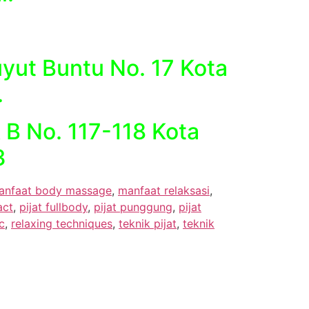
uyut Buntu No. 17 Kota
.
 B No. 117-118 Kota
3
anfaat body massage
,
manfaat relaksasi
,
act
,
pijat fullbody
,
pijat punggung
,
pijat
c
,
relaxing techniques
,
teknik pijat
,
teknik