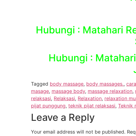
Hubungi : Matahari Re
Hubungi : Matahari
Tagged
body massage
,
body massages.
,
cara
masage
,
massage body
,
massage relaxation
,
relaksasi
,
Relaksasi
,
Relaxation
,
relaxation mu
pijat punggung
,
teknik pijat relaksasi
,
Teknik 
Leave a Reply
Your email address will not be published.
Req