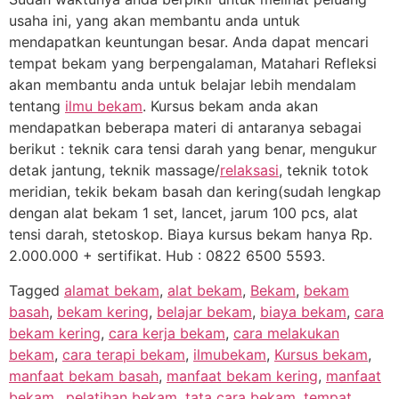
usaha ini, yang akan membantu anda untuk
mendapatkan keuntungan besar. Anda dapat mencari
tempat bekam yang berpengalaman, Matahari Refleksi
akan membantu anda untuk belajar lebih mendalam
tentang
ilmu bekam
. Kursus bekam anda akan
mendapatkan beberapa materi di antaranya sebagai
berikut : teknik cara tensi darah yang benar, mengukur
detak jantung, teknik massage/
relaksasi
, teknik totok
meridian, tekik bekam basah dan kering(sudah lengkap
dengan alat bekam 1 set, lancet, jarum 100 pcs, alat
tensi darah, stetoskop. Biaya kursus bekam hanya Rp.
2.000.000 + sertifikat. Hub : 0822 6500 5593.
Tagged
alamat bekam
,
alat bekam
,
Bekam
,
bekam
basah
,
bekam kering
,
belajar bekam
,
biaya bekam
,
cara
bekam kering
,
cara kerja bekam
,
cara melakukan
bekam
,
cara terapi bekam
,
ilmubekam
,
Kursus bekam
,
manfaat bekam basah
,
manfaat bekam kering
,
manfaat
bekam.
,
pelatihan bekam
,
tata cara bekam
,
tempat